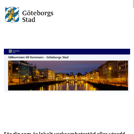
För dig som är lokalt verksamhetsstöd eller utsedd